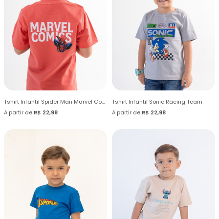
Tshirt Infantil Spider Man Marvel Comics
Tshirt Infantil Sonic Racing Team
A partir de
R$ 22,98
A partir de
R$ 22,98