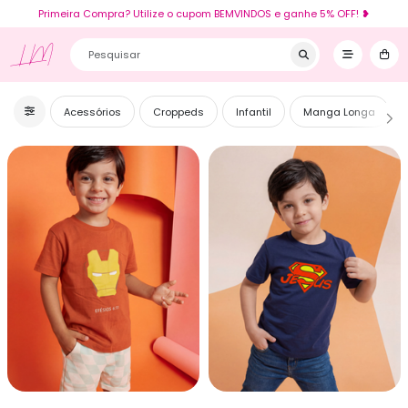
Primeira Compra? Utilize o cupom BEMVINDOS e ganhe 5% OFF! ❥
LM
Acessórios
Croppeds
Infantil
Manga Longa