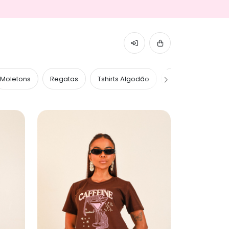
Moletons
Regatas
Tshirts Algodão
Tshirts Caneladas