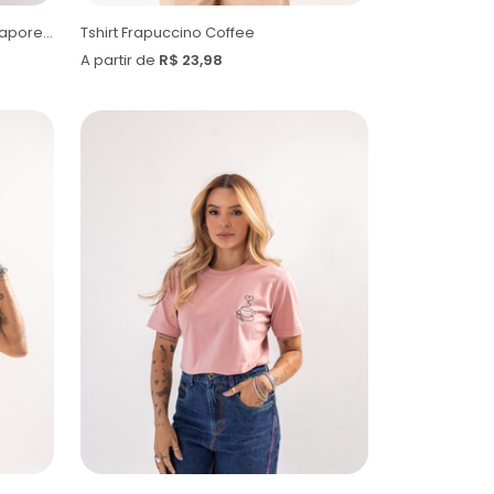
Cropped Max Amore Expresso Sapore Di Italia
Tshirt Frapuccino Coffee
A partir de
R$ 23,98