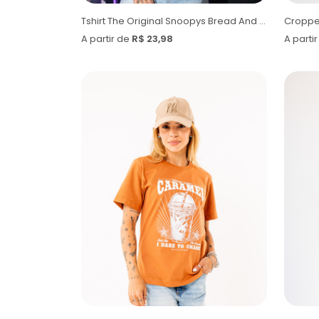
Tshirt The Original Snoopys Bread And Coffee
A partir de
R$ 23,98
A parti