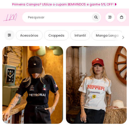
Primeira Compra? Utilize o cupom BEMVINDOS e ganhe 5% OFF! ❥
LM
Acessórios
Croppeds
Infantil
Manga Longa