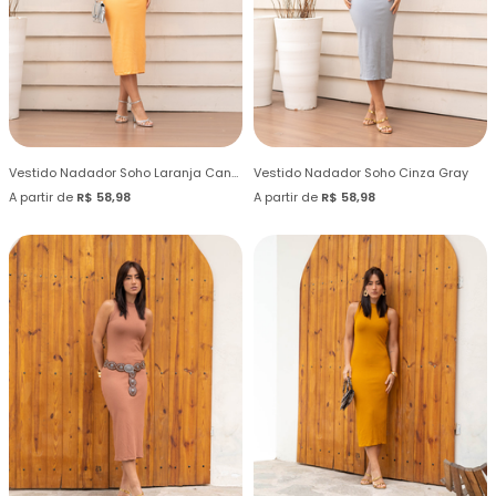
Vestido Nadador Soho Laranja Candy
Vestido Nadador Soho Cinza Gray
A partir de
R$ 58,98
A partir de
R$ 58,98