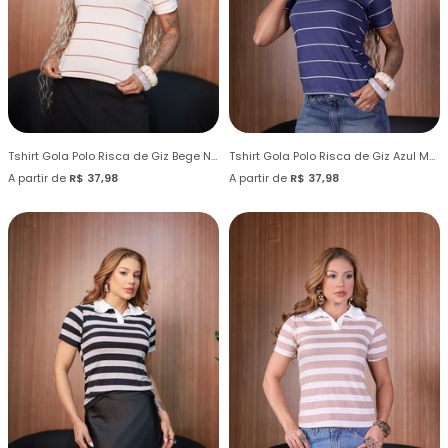
Tshirt Gola Polo Risca de Giz Bege Natural Listras Marrom Cynnamom
Tshirt Gola Polo Risca de Giz Azul Marinho
A partir de
R$ 37,98
A partir de
R$ 37,98