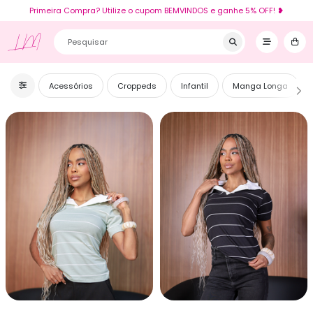
Primeira Compra? Utilize o cupom BEMVINDOS e ganhe 5% OFF! ❥
LM
Acessórios
Croppeds
Infantil
Manga Longa