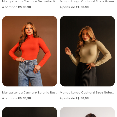
Manga Longa Cacharel Vermelho Mandarim
Manga Longa Cacharel Stone Green
A partir de
R$ 36,98
A partir de
R$ 36,98
Manga Longa Cacharel Laranja Rust
Manga Longa Cacharel Bege Naturally
A partir de
R$ 36,98
A partir de
R$ 36,98