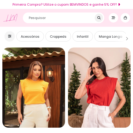
Primeira Compra? Utilize o cupom BEMVINDOS e ganhe 5% OFF! ❥
LM
Acessórios
Croppeds
Infantil
Manga Longa