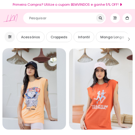
Primeira Compra? Utilize o cupom BEMVINDOS e ganhe 5% OFF! ❥
LM
Acessórios
Croppeds
Infantil
Manga Longa