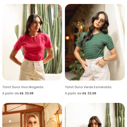
Tshirt Duna Viva Magenta
Tshirt Duna Verde Esmeralda
A partir de
R$ 33,98
A partir de
R$ 33,98