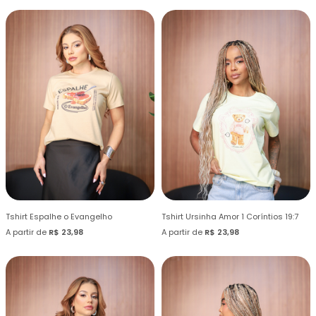
Tshirt Espalhe o Evangelho
Tshirt Ursinha Amor 1 Coríntios 19:7
A partir de
R$ 23,98
A partir de
R$ 23,98