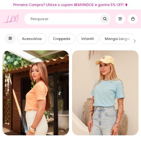
Primeira Compra? Utilize o cupom BEMVINDOS e ganhe 5% OFF! ❥
LM
Acessórios
Croppeds
Infantil
Manga Longa