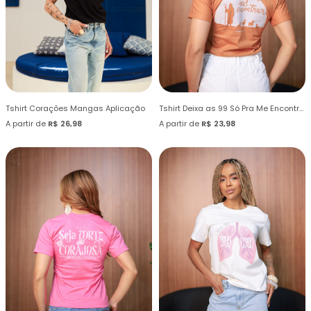
Tshirt Corações Mangas Aplicação
Tshirt Deixa as 99 Só Pra Me Encontrar
A partir de
R$ 26,98
A partir de
R$ 23,98