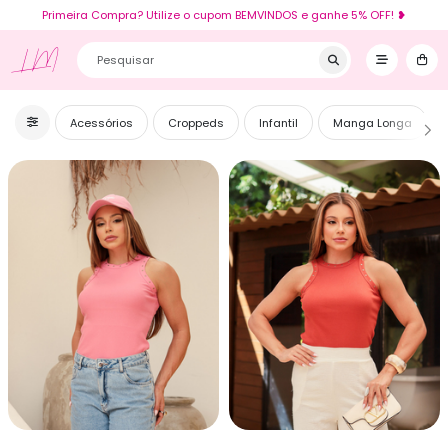
Primeira Compra? Utilize o cupom BEMVINDOS e ganhe 5% OFF! ❥
LM
Acessórios
Croppeds
Infantil
Manga Longa