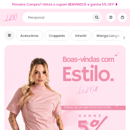
Primeira Compra? Utilize o cupom BEMVINDOS e ganhe 5% OFF! ❥
LM
Acessórios
Croppeds
Infantil
Manga Longa