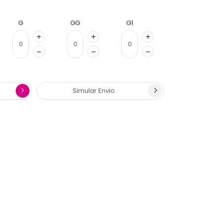
G
GG
G1
Simular Envio