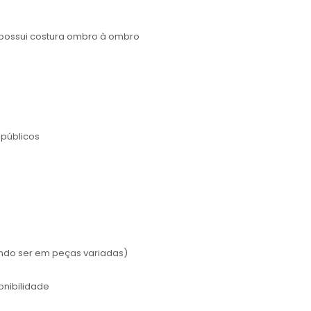
possui costura ombro à ombro
públicos
endo ser em peças variadas)
onibilidade