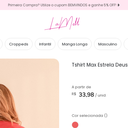
Primeira Compra? Utilize o cupom BEMVINDOS e ganhe 5% OFF! ❥
LaMell
Croppeds
Infantil
Manga Longa
Masculino
Tshirt Max Estrela Deus
A partir de
33,98
R$
/ unid.
Cor selecionada ()