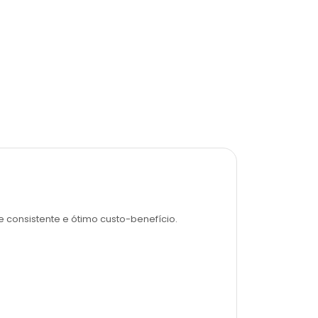
A partir de
R$ 26
consistente e ótimo custo-benefício.