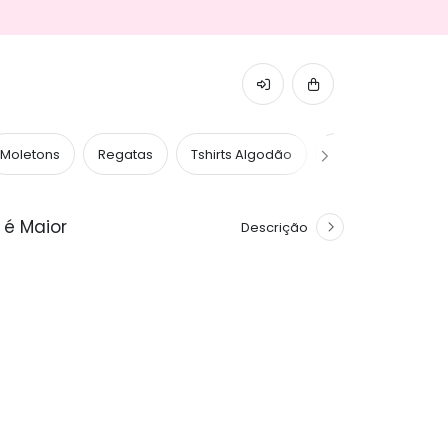
Moletons
Regatas
Tshirts Algodão
Tshirts Caneladas
 é Maior
Descrição