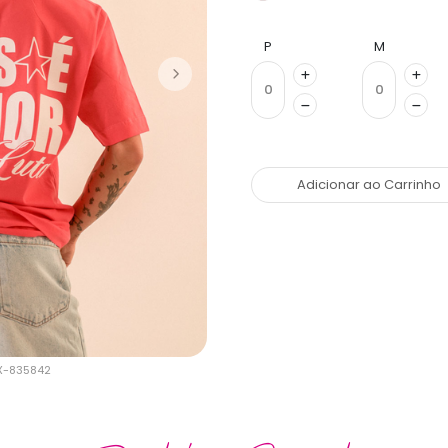
P
M
Adicionar ao Carrinho
AX-835842