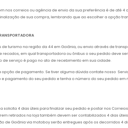
nos correios ou agência de envio da sua preferência é de até 4 di
a finalização de sua compra, lembrando que ao escolher a opção tra
 TRANSPORTADORA
us de turismo na região da 44 em Goiânia, ou envio através de tran
 recados, em qual transportadora ou ônibus o seu pedido deve ser 
ipo de serviço é pago no ato de recebimento em sua cidade.
da opção de pagamento. Se tiver alguma dúvida contate nosso Servi
o e pagamento do seu pedido e tenha o número do seu pedido em m
icita 4 dias úteis para finalizar seu pedido e postar nos Correios
erem retirados na loja também devem ser contabilizados 4 dias úteis 
ão de Goiânia via motoboy serão entregues após os decorridos 4 dia