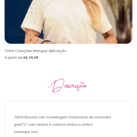
Tshirt Corações Mangas Aplicação
Ts
A partir de
R$ 26,98
A 
Descrição
Tshirt Muscle com modelagem tradicional de camiseta
gola''O'' com ribana e costura ombro a ombro.
Estampa: lisa