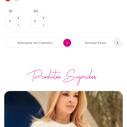
G1
G2
Adicionar ao Carrinho
Simular Envio
Produtos Sugeridos