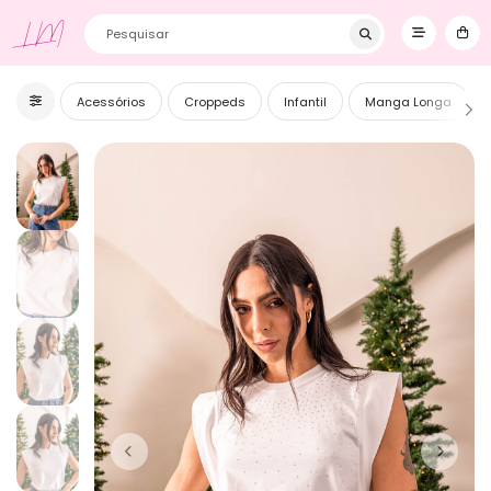
Primeira Compra? Utilize o cupom BEMVINDOS e ganhe 5% OFF! ❥
LM
Acessórios
Croppeds
Infantil
Manga Longa