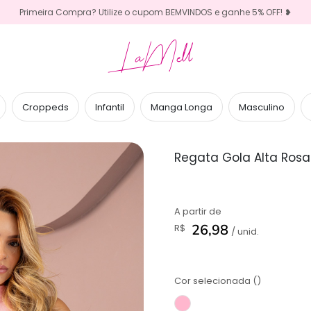
Primeira Compra? Utilize o cupom BEMVINDOS e ganhe 5% OFF! ❥
LaMell
Croppeds
Infantil
Manga Longa
Masculino
Regata Gola Alta Ros
A partir de
26,98
R$
/ unid.
Cor selecionada ()