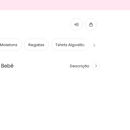
Moletons
Regatas
Tshirts Algodão
Tshirts Caneladas
a Bebê
Descrição