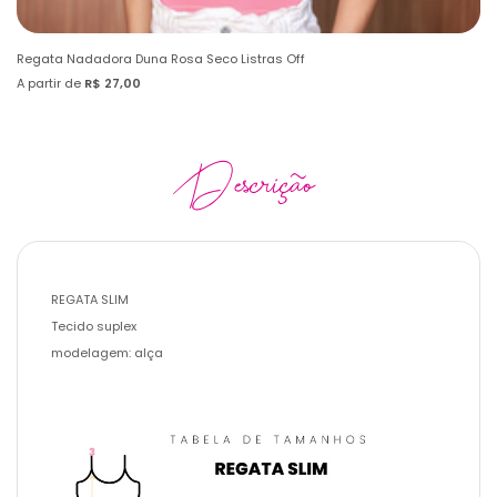
Regata Nadadora Duna Rosa Seco Listras Off
Re
A partir de
R$ 27,00
A 
Descrição
REGATA SLIM
Tecido suplex
modelagem: alça