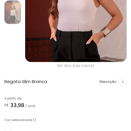
REF: REG-SLIM-540240
Regata Slim Branca
Descrição
A partir de
33,98
R$
/ unid.
Cor selecionada ()