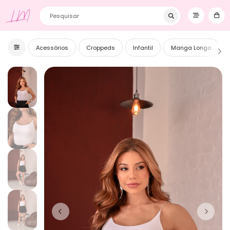
Primeira Compra? Utilize o cupom BEMVINDOS e ganhe 5% OFF! ❥
LM
Acessórios
Croppeds
Infantil
Manga Longa