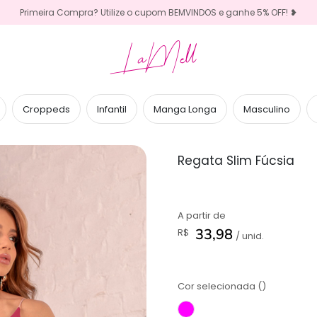
Primeira Compra? Utilize o cupom BEMVINDOS e ganhe 5% OFF! ❥
LaMell
Croppeds
Infantil
Manga Longa
Masculino
Regata Slim Fúcsia
A partir de
33,98
R$
/ unid.
Cor selecionada ()