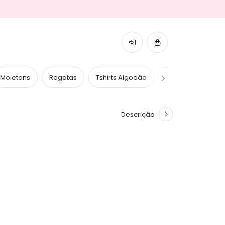
Moletons
Regatas
Tshirts Algodão
Tshirts Caneladas
Descrição