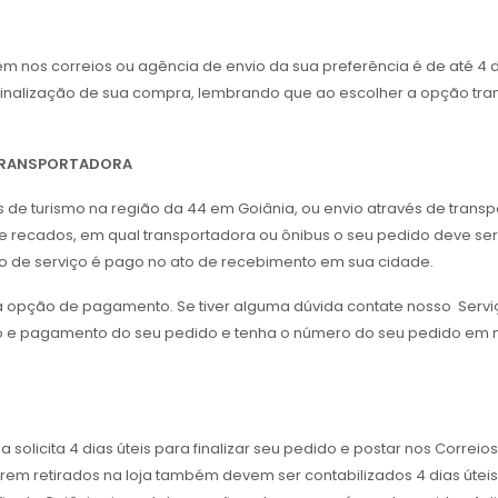
nos correios ou agência de envio da sua preferência é de até 4 di
a finalização de sua compra, lembrando que ao escolher a opção tra
 TRANSPORTADORA
us de turismo na região da 44 em Goiânia, ou envio através de tran
 recados, em qual transportadora ou ônibus o seu pedido deve ser 
ipo de serviço é pago no ato de recebimento em sua cidade.
da opção de pagamento. Se tiver alguma dúvida contate nosso Servi
o e pagamento do seu pedido e tenha o número do seu pedido em m
icita 4 dias úteis para finalizar seu pedido e postar nos Correios
erem retirados na loja também devem ser contabilizados 4 dias úteis 