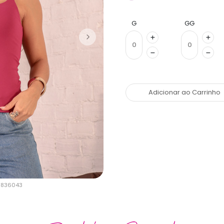
G
GG
Adicionar ao Carrinho
M-836043