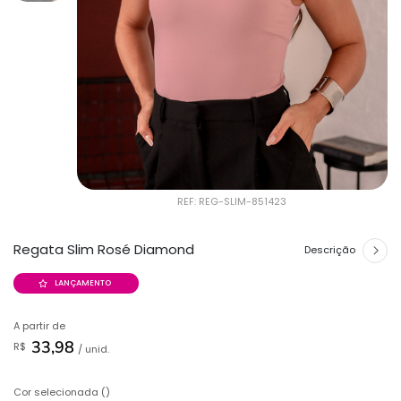
REF: REG-SLIM-851423
Regata Slim Rosé Diamond
Descrição
LANÇAMENTO
A partir de
33,98
R$
/ unid.
Cor selecionada ()