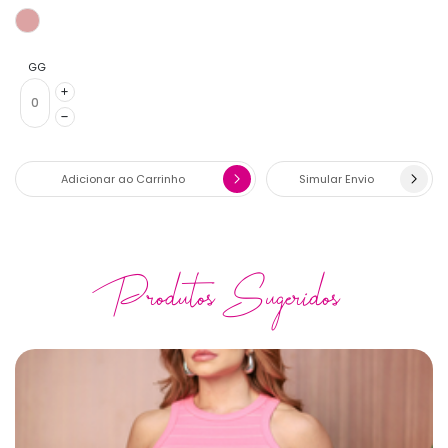
GG
Adicionar ao Carrinho
Simular Envio
Produtos Sugeridos