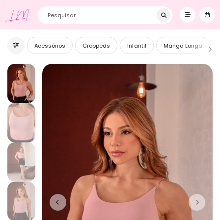
Primeira Compra? Utilize o cupom BEMVINDOS e ganhe 5% OFF! ❥
LM
Acessórios
Croppeds
Infantil
Manga Longa