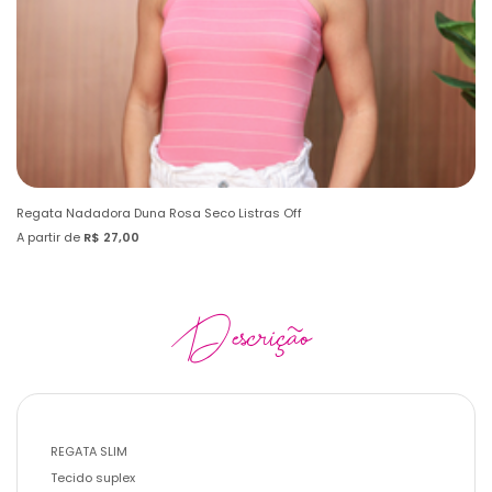
Regata Nadadora Duna Rosa Seco Listras Off
Re
A partir de
R$ 27,00
A 
Descrição
REGATA SLIM
Tecido suplex