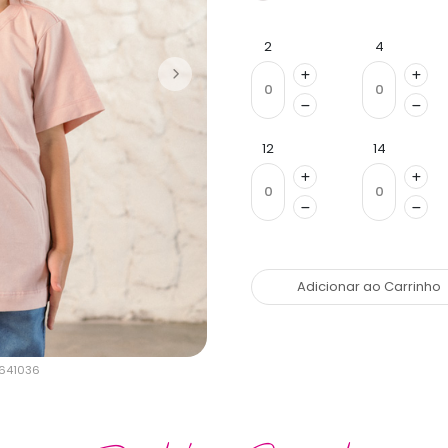
2
4
12
14
Adicionar ao Carrinho
-641036