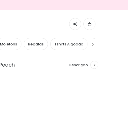
Moletons
Regatas
Tshirts Algodão
Tshirts Caneladas
t Peach
Descrição