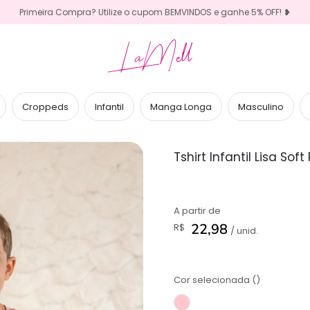
Primeira Compra? Utilize o cupom BEMVINDOS e ganhe 5% OFF! ❥
LaMell
Croppeds
Infantil
Manga Longa
Masculino
Tshirt Infantil Lisa Sof
A partir de
22,98
R$
/ unid.
Cor selecionada ()