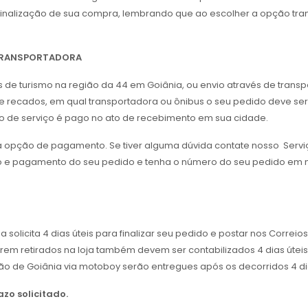
a finalização de sua compra, lembrando que ao escolher a opção tra
 TRANSPORTADORA
us de turismo na região da 44 em Goiânia, ou envio através de tran
 recados, em qual transportadora ou ônibus o seu pedido deve ser 
ipo de serviço é pago no ato de recebimento em sua cidade.
da opção de pagamento. Se tiver alguma dúvida contate nosso Servi
o e pagamento do seu pedido e tenha o número do seu pedido em m
icita 4 dias úteis para finalizar seu pedido e postar nos Correios
erem retirados na loja também devem ser contabilizados 4 dias úteis 
ão de Goiânia via motoboy serão entregues após os decorridos 4 dia
zo solicitado.