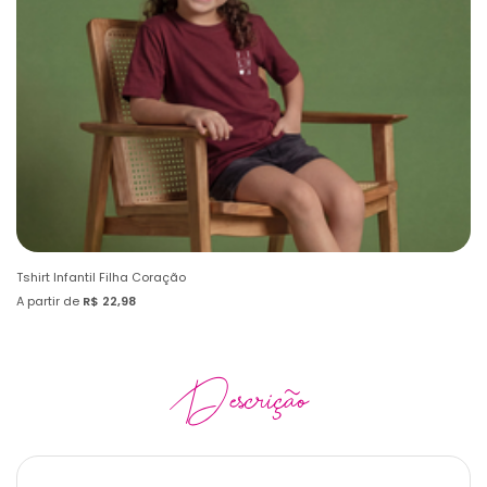
Tshirt Infantil Filha Coração
Ts
A partir de
R$ 22,98
A 
Descrição