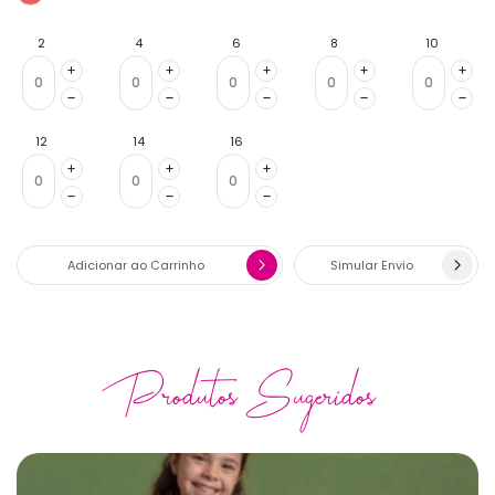
2
4
6
8
10
12
14
16
Adicionar ao Carrinho
Simular Envio
Produtos Sugeridos