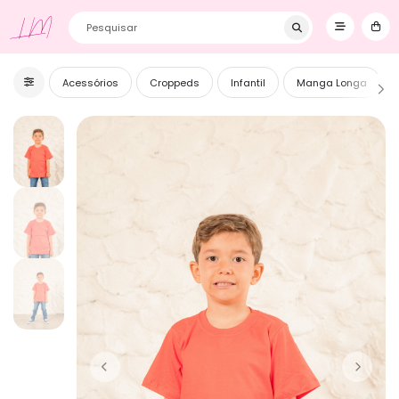
Primeira Compra? Utilize o cupom BEMVINDOS e ganhe 5% OFF! ❥
LM
Acessórios
Croppeds
Infantil
Manga Longa