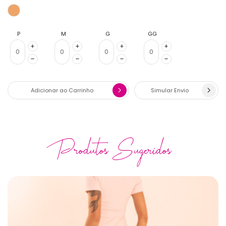
P
M
G
GG
Adicionar ao Carrinho
Simular Envio
Produtos Sugeridos