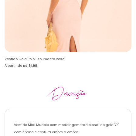
Vestido Gola Polo Espumante Rosê
Ve
A partir de
R$ 51,98
A 
Descrição
Vestido Midi Mudcle com modelagem tradicional de gola''O''
com ribana e costura ombro a ombro.