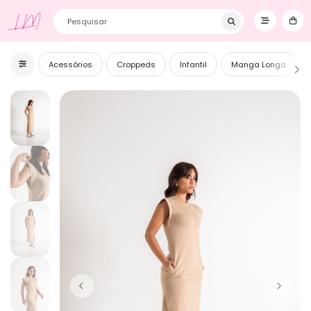
Primeira Compra? Utilize o cupom BEMVINDOS e ganhe 5% OFF! ❥
LM
Acessórios
Croppeds
Infantil
Manga Longa