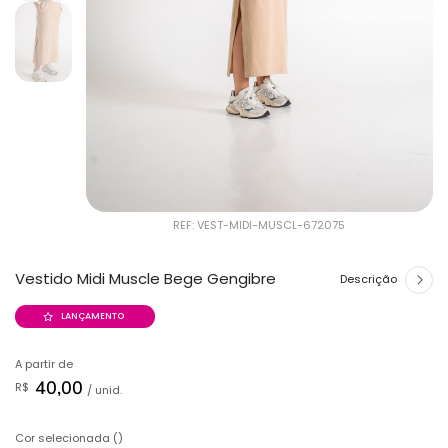
REF: VEST-MIDI-MUSCL-672075
Vestido Midi Muscle Bege Gengibre
Descrição
LANÇAMENTO
A partir de
40,00
R$
/ unid.
Cor selecionada ()