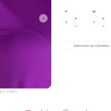
P
M
Adicionar ao Carrinho
USCL-470057