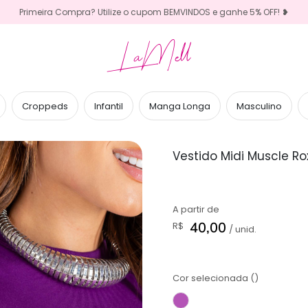
Primeira Compra? Utilize o cupom BEMVINDOS e ganhe 5% OFF! ❥
LaMell
Croppeds
Infantil
Manga Longa
Masculino
Vestido Midi Muscle Rox
A partir de
40,00
R$
/ unid.
Cor selecionada ()