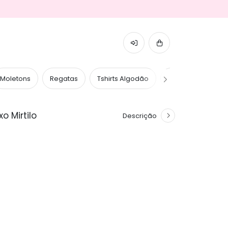
Moletons
Regatas
Tshirts Algodão
Tshirts Caneladas
o Mirtilo
Descrição