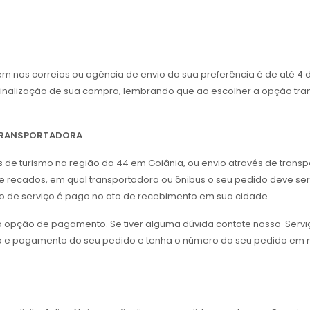
nos correios ou agência de envio da sua preferência é de até 4 di
a finalização de sua compra, lembrando que ao escolher a opção tra
 TRANSPORTADORA
us de turismo na região da 44 em Goiânia, ou envio através de tran
 recados, em qual transportadora ou ônibus o seu pedido deve ser 
ipo de serviço é pago no ato de recebimento em sua cidade.
da opção de pagamento. Se tiver alguma dúvida contate nosso Servi
o e pagamento do seu pedido e tenha o número do seu pedido em m